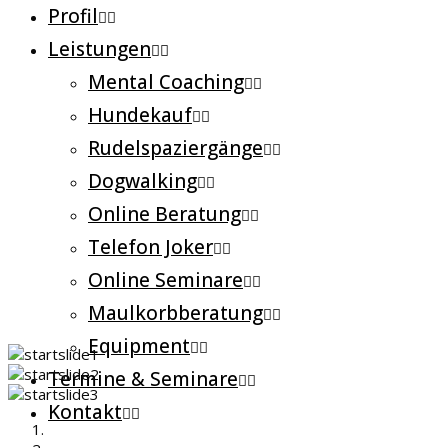
Profil
Leistungen
Mental Coaching
Hundekauf
Rudelspaziergänge
Dogwalking
Online Beratung
Telefon Joker
Online Seminare
Maulkorbberatung
Equipment
Termine & Seminare
Kontakt